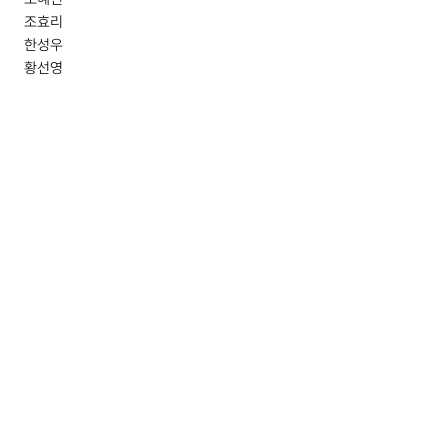
조혜진
조효리
한성우
황선영