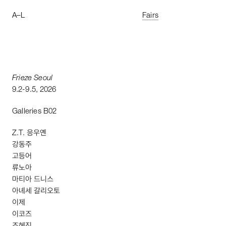
A
–
L
Fairs
Frieze
Seoul
9
.
2
-
9
.
5
,
2026
Galleries
B02
Z
.
T
. 응우옌
강동주
고등어
류노아
마티아 드니스
아녜세 갈리오토
이제
이코즈