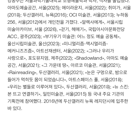
강동주는 서울과학기술대학교 조형예술학과 학사, 석사를 졸업했다.
아마도예술공간, 서울(
2025
); 에이라운지, 서울(
2022
); 취미가, 서울
(
2018
); 두산갤러리, 뉴욕(
2016
);
OCI
미술관, 서울(
2013
); 누하동
256
, 서울(
2012
)에서 개인전을 가졌다. «알렉사에게», 서울시립
미술아카이브, 서울 (
2026
), «걷기, 헤매기», 국립아시아문화전당
ACC
, 광주(
2023
); «부기우기 미술관: 어느 정도 예술 공동체»,
울산시립미술관, 울산(
2023
); «미니멀리즘-맥시멀리즘-
메커니즈즈즘», 아트선재센터, 서울(
2022
); «그러나 우리가
사랑으로», 포도뮤지엄, 제주(
2022
); «
Shadowland
», 아마도 예술
공간, 서울(
2021
); «그 가운데 땅», 아르코 미술관, 서울(
2021
);
«
Rainreading
», 두산갤러리, 서울(
2021
); «눈은 구멍으로, 밤으로
들어가 먹히듯 몸이 되었습니다», 아트스페이스 풀, 서울(
2018
);
«우리는 별들로 이루어져 있다», 두산갤러리, 서울(
2018
); «뉴 스킨:
본 뜨고 연결하기», 일민미술관, 서울(
2015
) 등 국내 주요 기관의
기획전에 참여했다.
2016
년에 두산갤러리 뉴욕 레지던시에 입주한
바 있다.