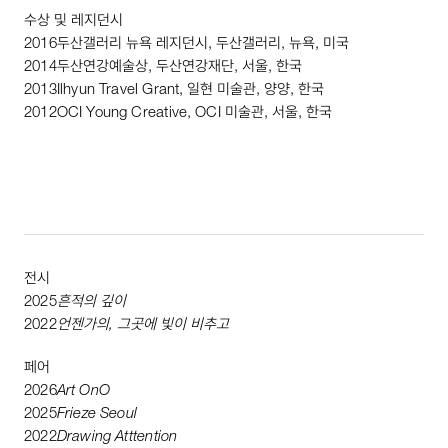
수상 및 레지던시
2016
두산갤러리 뉴욕 레지던시, 두산갤러리, 뉴욕, 미국
2014
두산연강예술상, 두산연강재단, 서울, 한국
2013
Ilhyun
Travel
Grant
, 일현 미술관, 양양, 한국
2012
OCI
Young
Creative
,
OCI
미술관, 서울, 한국
전시
2025
흔적의 깊이
2022
언젠가의, 그곳에 빛이 비추고
페어
2026
Art
OnO
2025
Frieze
Seoul
2022
Drawing
Atttention