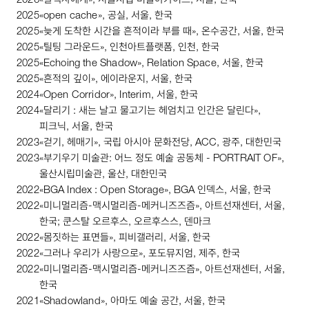
2026
«알렉사에게», 서울시립 미술아카이브, 서울, 한국
2025
«
open
cache
», 공실, 서울, 한국
2025
«늦게 도착한 시간을 흔적이라 부를 때», 온수공간, 서울, 한국
2025
«틸팅 그라운드», 인천아트플랫폼, 인천, 한국
2025
«
Echoing
the
Shadow
»,
Relation
Space
, 서울, 한국
2025
«흔적의 깊이», 에이라운지, 서울, 한국
2024
«
Open
Corridor
»,
Interim
, 서울, 한국
2024
«달리기 : 새는 날고 물고기는 헤엄치고 인간은 달린다»,
피크닉, 서울, 한국
2023
«걷기, 헤매기», 국립 아시아 문화전당,
ACC
, 광주, 대한민국
2023
«부기우기 미술관: 어느 정도 예술 공동체 -
PORTRAIT
OF
»,
울산시립미술관, 울산, 대한민국
2022
«
BGA
Index
:
Open
Storage
»,
BGA
인덱스, 서울, 한국
2022
«미니멀리즘-맥시멀리즘-메커니즈즈즘», 아트선재센터, 서울,
한국; 쿤스탈 오르후스, 오르후스스, 덴마크
2022
«몸짓하는 표면들», 피비갤러리, 서울, 한국
2022
«그러나 우리가 사랑으로», 포도뮤지엄, 제주, 한국
2022
«미니멀리즘-맥시멀리즘-메커니즈즈즘», 아트선재센터, 서울,
한국
2021
«
Shadowland
», 아마도 예술 공간, 서울, 한국