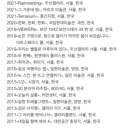
2021
«
Rainreading
», 두산갤러리, 서울, 한국
2021
«그 가운데 땅», 아르코 미술관, 서울, 한국
2021
«
Terrarium
», 중간지점, 서울, 한국
2020
«판화, 판화, 판화», 국립현대미술관, 과천, 한국
2018
«
VIEWERs
», 보안
1942
보안스테이
34
번 방, 서울, 한국
2018
«눈은 구멍으로, 밤으로 들어가 먹히듯 몸이 되었습니다»,
아트스페이스 풀, 서울, 한국
2018
«우리는 별들로 이루어져 있다», 두산갤러리 서울, 서울, 한국
2018
«두 번째», 원앤제이 플러스원, 서울, 한국
2017
«취미관», 취미가, 서울, 한국
2016
«일상 여행하는 법», 일현미술관, 양양, 한국
2015
«뉴 스킨: 본 뜨고 연결하기», 일민 미술관, 서울, 한국
2015
«
1
/
2
», 시청각, 서울, 한국
2015
«
30
분과의 마주침»,
800
/
40
, 서울, 한국
2014
«오늘의 살롱», 커먼센터, 서울, 한국
2013
«일현 트래블그랜트», 일현미술관, 양양, 한국
2013
«검은 사각형», 갤러리
101
, 서울, 한국
2011
«그 자리를 벗어나서», 갤러리플랜드, 서울, 한국
2011
«내일을 향해 쏴라
4
», 대안공간 충정각, 서울, 한국