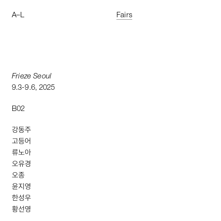
A
–
L
Fairs
Frieze
Seoul
9
.
3
-
9
.
6
,
2025
B02
강동주
고등어
류노아
오유경
오종
윤지영
한성우
황선영