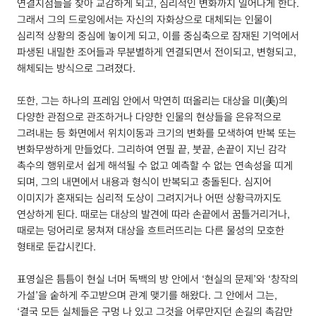
연결지점들을 찾아 교감하게 되고, 심리적인 변화까지 일어나게 한다.
그래서 그의 드로잉에서는 자신의 자화상으로 대체되는 인물이
심리적 상황의 중심에 놓이게 되고, 이를 중심축으로 잠재된 기억에서
파생된 내밀한 조어들과 무분별하게 연결되면서 전이되고, 변형되고,
해체되는 방식으로 그려졌다.
또한, 그는 하나의 프레임 안에서 막연히 떠올리는 대상을 미(美)의
다양한 관점으로 관조하거나 다양한 인물의 현상들을 은유적으로
그려내는 등 화면에서 위치이동과 크기의 변화를 모색하여 반복 또는
변화무쌍하게 만들었다. 그리하여 연필 끝, 붓끝, 손끝이 지닌 감각
촉수의 행위로서 쉽게 해석될 수 없고 예측할 수 없는 연속성을 띠게
되며, 그의 내면에서 내용과 형식이 반복되고 충돌된다. 심지어
이미지가 혼재되는 심리적 도상이 그려지거나 어떤 상황극까지도
연상하게 된다. 때로는 대상의 발견에 따라 손끝에서 꿈틀거리거나,
때로는 덩어리로 뭉쳐져 대상을 흐트러뜨리는 다른 물성의 모호한
형태로 둔갑시킨다.
표영실은 틈틈이 현실 너머 독백의 방 안에서 ‘현실의 문제’와 ‘창작의
가설’을 숱하게 주고받으며 관계 맺기를 해왔다. 그 안에서 그는,
‘결국 모든 실체들은 구멍 나 있고 그것을 어루만지던 손길의 촉감만