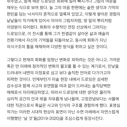
위주였고, 함께 해온 드로잉은 회화에 밀려 빠지거나 그림의 여운을
채우는 식으로 보여 왔다. 늘 그의 마음 한편에는 숱한 생각과 기억의
편린을 담는 낙서이자 흔적으로 얼룩져 있었고, 이렇게 쌓아온 경험의
낱낱들이 작가에게 있어서 자아의 그림자처럼, 땅 밑의 뿌리처럼
자양분이 되어왔다. 회화의 수평적인 연장 선상에서 그려지는
드로잉으로, 이 전시를 통해 그가 한결같이 살아온 삶과 예술의
전환기에서 자신의 기억들을 되돌아보고, 동시에 회화가 지닌
의식구조의 틀을 해체하여 다양한 방식을 취하고 싶은 것이다.
그렇다고 현재의 회화를 엄청난 변화로 꾀하려는 것은 아니고, 가까운
혹은 먼 미래에 점차적인 변화의 물꼬를 틀 수 있는 계기로서, 민낯을
드러내어 내면의 이정표로 삼고 보다 솔직한 언어로 다가가고자
피력한 것이다. 언제부턴가 미술 현장 내에서 드로잉은 섬세한
감수성과 함께 사고의 유연함을 여과 없이 드러내는 솔직담백한
매체로서 자리매김하였고, 따라서 드로잉에 대한 생각은 물리적‧
심리적 공간의 안과 밖을 자유롭게 넘나들며, 고정관념보다는 사물에
대한 직관으로서 폭넓은 사고와 인식의 구조를 경험하게 했다. 표영실
작가는 이러한 시대적 현상의 표면이 아닌 수면 아래에서 자연스럽게
이행했던 ‘날 것’들(
2019
-
2020
)을 조심스럽게 등장시킨다.