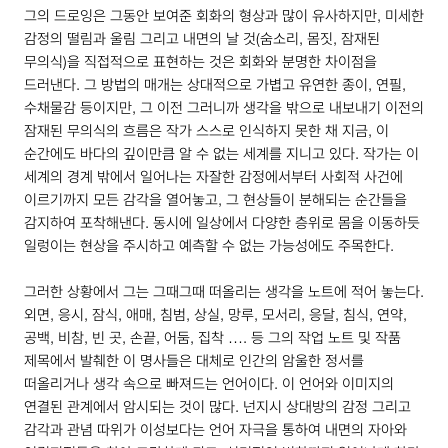
그의 드로잉은 그동안 보여준 회화의 형상과 많이 유사하지만, 미세한
감정의 떨림과 울림 그리고 내면의 날 것(숨소리, 몸짓, 잠재된
무의식)을 직접적으로 표현하는 것은 회화와 분명한 차이점을
드러낸다. 그 방법의 매개는 상대적으로 가볍고 유연한 종이, 연필,
수채물감 등이지만, 그 이전 그러니까 생각을 밖으로 내보내기 이전의
잠재된 무의식의 흐름은 작가 스스로 인식하지 못한 채 지금, 이
순간에도 바다의 깊이만큼 알 수 없는 세계를 지니고 있다. 작가는 이
세계의 경계 밖에서 일어나는 자잘한 감정에서부터 사회적 사건에
이르기까지 모든 감각을 열어놓고, 그 현상들이 분해되는 순간들을
감지하여 포착해낸다. 동시에 일상에서 다양한 층위로 몸을 이동하듯
일렁이는 현상을 주시하고 예측할 수 없는 가능성에도 주목한다.
그러한 상황에서 그는 그때그때 떠올리는 생각을 노트에 적어 놓는다.
외면, 응시, 잠식, 애매, 침범, 상실, 망루, 모서리, 응달, 침식, 연약,
공백, 비참, 빈 곳, 손끝, 어둠, 집착 …. 등 그의 작업 노트 및 작품
제목에서 발췌한 이 명사들은 대체로 인간의 암울한 정서를
떠올리거나 생각 속으로 빠져드는 언어이다. 이 언어와 이미지의
연결된 관계에서 암시되는 것이 많다. 넌지시 상대방의 감정 그리고
감각과 관념 따위가 이성보다는 언어 자극을 통하여 내면의 자아와