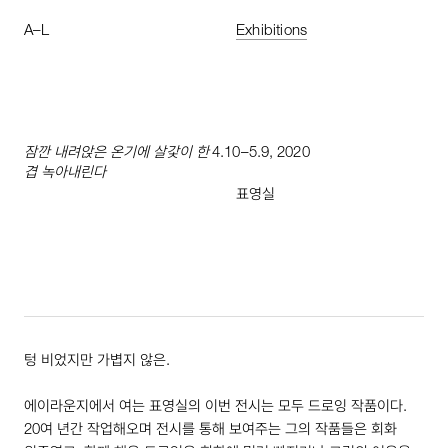
A
–
L
Exhibitions
잠깐 내려앉은 온기에 살갗이 한
4
.
10
–
5
.
9
,
2020
겹 녹아내린다
표영실
텅 비었지만 가볍지 않은.
에이라운지에서 여는 표영실의 이번 전시는 모두 드로잉 작품이다.
20
여 년간 작업해오며 전시를 통해 보여주는 그의 작품들은 회화