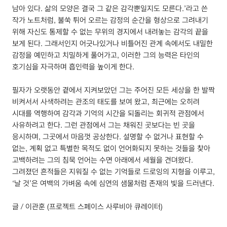
남아 있다. 삶의 모양은 결국 그 같은 감각뿐일지도 모른다.’라고 쓴
작가 노트처럼, 불쑥 튀어 오르는 감정의 순간을 형상으로 그려내기
위해 자신도 통제할 수 없는 무위의 경지에서 내려놓는 감각의 끝을
보게 된다. 그래서인지 어긋나있거나 비틀어진 관계 속에서도 내밀한
감정을 예민하고 치밀하게 풀어가고, 이러한 그의 능력은 타인의
호기심을 자극하며 흡인력을 높이게 한다.
필자가 오랫동안 곁에서 지켜보았던 그는 주어진 모든 세상을 한 발짝
비켜서서 사색하려는 관조의 태도를 보여 왔고, 최근에는 오히려
시대를 역행하여 감각과 기억의 시간을 되돌리는 회귀적 관점에서
사유하려고 한다. 그런 관점에서 그는 채워진 곳보다는 빈 곳을
응시하며, 그곳에서 마음껏 공상한다. 설명할 수 없거나 표현할 수
없는, 계획 없고 특별한 목적도 없이 언어화되지 못하는 것들을 찾아
고백하려는 그의 침묵 언어는 수면 아래에서 세월을 견뎌왔다.
그려졌던 흔적들은 지워질 수 없는 기억들로 드로잉의 지형을 이루고,
‘날 것’은 여백의 가벼움 속에 심연의 샘물처럼 존재의 빛을 드러낸다.
글 / 이관훈 (프로젝트 스페이스 사루비아 큐레이터)