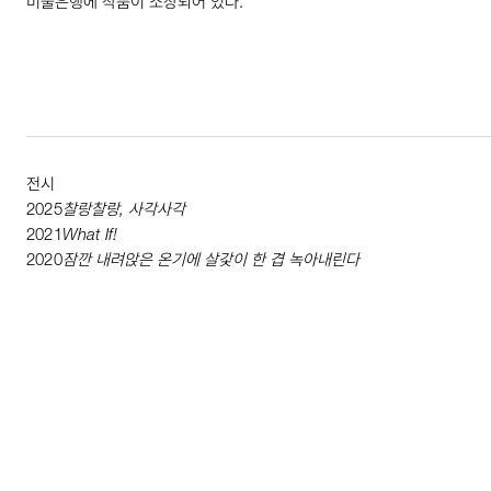
미술은행에 작품이 소장되어 있다.
전시
2025
찰랑찰랑, 사각사각
2021
What
If
!
2020
잠깐 내려앉은 온기에 살갗이 한 겹 녹아내린다