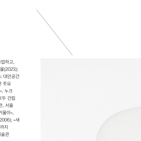
졸업하고,
울(
2023
);
); 대안공간
한 주요
», 누크
 호두 건립
관, 서울
 거울아»,
2006
); «새
년까지
미술관