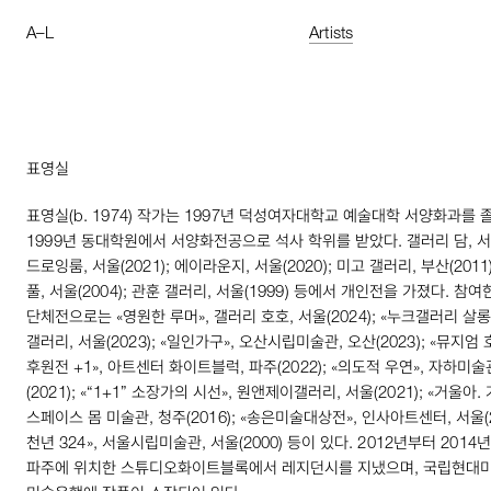
A
–
L
Artists
표영실
표영실(
b
.
1974
) 작가는
1997
년 덕성여자대학교 예술대학 서양화과를 
1999
년 동대학원에서 서양화전공으로 석사 학위를 받았다. 갤러리 담, 서
드로잉룸, 서울(
2021
); 에이라운지, 서울(
2020
); 미고 갤러리, 부산(
2011
풀, 서울(
2004
); 관훈 갤러리, 서울(
1999
) 등에서 개인전을 가졌다. 참여
단체전으로는 «영원한 루머», 갤러리 호호, 서울(
2024
); «누크갤러리 살롱
갤러리, 서울(
2023
); «일인가구», 오산시립미술관, 오산(
2023
); «뮤지엄
후원전 +
1
», 아트센터 화이트블럭, 파주(
2022
); «의도적 우연», 자하미술
(
2021
); «“
1
+
1
” 소장가의 시선», 원앤제이갤러리, 서울(
2021
); «거울아.
스페이스 몸 미술관, 청주(
2016
); «송은미술대상전», 인사아트센터, 서울(
천년
324
», 서울시립미술관, 서울(
2000
) 등이 있다.
2012
년부터
2014
파주에 위치한 스튜디오화이트블록에서 레지던시를 지냈으며, 국립현대