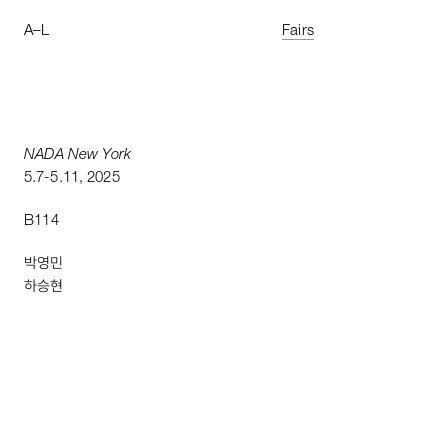
A
–
L
Fairs
NADA
New
York
5
.
7
-
5
.
11
,
2025
B114
박영민
하승현