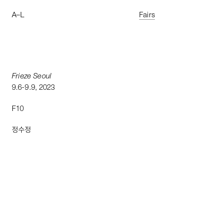
A
–
L
Fairs
Frieze
Seoul
9
.
6
-
9
.
9
,
2023
F10
정수정