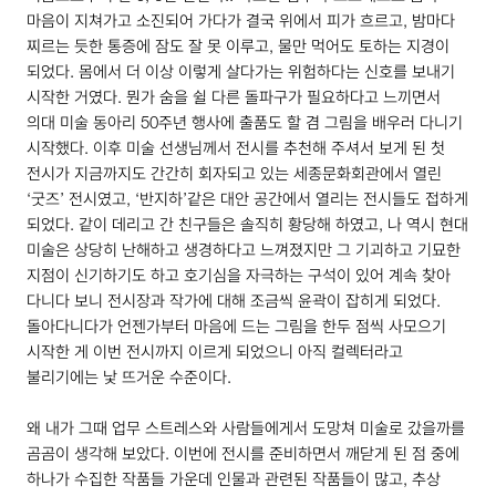
마음이 지쳐가고 소진되어 가다가 결국 위에서 피가 흐르고, 밤마다
찌르는 듯한 통증에 잠도 잘 못 이루고, 물만 먹어도 토하는 지경이
되었다. 몸에서 더 이상 이렇게 살다가는 위험하다는 신호를 보내기
시작한 거였다. 뭔가 숨을 쉴 다른 돌파구가 필요하다고 느끼면서
의대 미술 동아리
50
주년 행사에 출품도 할 겸 그림을 배우러 다니기
시작했다. 이후 미술 선생님께서 전시를 추천해 주셔서 보게 된 첫
전시가 지금까지도 간간히 회자되고 있는 세종문화회관에서 열린
‘굿즈’ 전시였고, ‘반지하’같은 대안 공간에서 열리는 전시들도 접하게
되었다. 같이 데리고 간 친구들은 솔직히 황당해 하였고, 나 역시 현대
미술은 상당히 난해하고 생경하다고 느껴졌지만 그 기괴하고 기묘한
지점이 신기하기도 하고 호기심을 자극하는 구석이 있어 계속 찾아
다니다 보니 전시장과 작가에 대해 조금씩 윤곽이 잡히게 되었다.
돌아다니다가 언젠가부터 마음에 드는 그림을 한두 점씩 사모으기
시작한 게 이번 전시까지 이르게 되었으니 아직 컬렉터라고
불리기에는 낯 뜨거운 수준이다.
왜 내가 그때 업무 스트레스와 사람들에게서 도망쳐 미술로 갔을까를
곰곰이 생각해 보았다. 이번에 전시를 준비하면서 깨닫게 된 점 중에
하나가 수집한 작품들 가운데 인물과 관련된 작품들이 많고, 추상