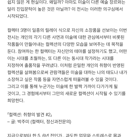
쉽지 않은 게 현실이다. 왜일까? 아마도 미술이 다른 예술 장르와는
달리 진입문턱이 높은 것은 아닐까? 이 전시는 이러한 의구심에서
시작되었다.
컬렉터
3
명이 일종의 릴레이 식으로 자신의 소장품을 선보이는 이번
전시는 개인의 각기 다른 사연과 미술에 대한 관심에서부터 비롯된
작품들이 만들어내는 컬렉션의 다양한 모습을 보여주는 데 목적을
둔다. 참여하는 한 컬렉터는 자신만의 테마를 설정하기도 했고, 어떤
이는 시대를 초월하는, 또 다른 이는 동시대 작가라는 시대를
지정하여 출품작을 꾸려냈다. 이처럼 은밀한 개인의 취향이 반영된
컬렉션을 살펴봄으로써 관람객들은 미술을 대하는 나의 태도나 내가
소장하고 싶은 작품 등을 자연스럽게 떠올려볼 수 있을 것이다.
그리고 이를 통해 누군가는 미술에 한 발짝 가까이 다가가게 될
것이고, 그 경험에서부터 그만의 새로운 컬렉션이 시작될 수 있기를
희망한다.
「컬렉션: 취향의 발견 #
2
」
– 글: 박주미 (컬렉터, 정신과전문의)
지금으로부터 한
5
,
6
년 전인가.. 과도한 업무와 스트레스로 몸과