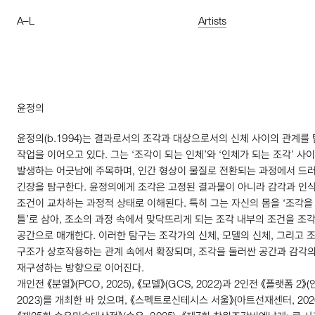
A
–
L
Artists
윤정의
윤정의(
b
.
1994
)는 결과로서의 조각과 대상으로서의 신체 사이의 관계를
작업을 이어오고 있다. 그는 ‘조각이 되는 인체’와 ‘인체가 되는 조각’ 사
발생하는 어긋남에 주목하며, 인간 형상이 물질로 전환되는 과정에서 드
긴장을 탐구한다. 윤정의에게 조각은 고정된 결과물이 아니라 감각과 인식
조건이 교차하는 과정적 상태로 이해된다. 특히 그는 자신의 몸을 ‘조각을
틀’로 삼아, 조소의 과정 속에서 맞닥뜨리게 되는 조각 내부의 조건을 조
공간으로 매개한다. 이러한 탐구는 조각가의 신체, 모델의 신체, 그리고 
구조가 상호작용하는 관계 속에서 확장되며, 조각을 둘러싼 공간과 감각
재구성하는 방향으로 이어진다.
개인전 《분열》(
PCO
,
2025
), 《모델》(
GCS
,
2022
)과
2
인전 《플랫폼
2
》(
2023
)를 개최한 바 있으며, 《스펙트로신테시스 서울》(아트선재센터,
202