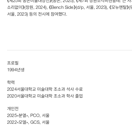
《제
25
회 송은미술대상전》(송은,
2025
), 《제
7
회 창원조각비엔날레: 큰 
소리없이》(창원,
2024
), 《
Bench
Side
》(
d
/
p
, 서울,
2023
), 《모뉴멘탈》
서울,
2023
) 등의 전시에 참여했다.
프로필
1994
년생
학력
2024
서울대학교 미술대학 조소과 석사 수료
2020
서울대학교 미술대학 조소과 학사 졸업
개인전
2025
«분열»,
PCO
, 서울
2022
«모델»,
GCS
, 서울