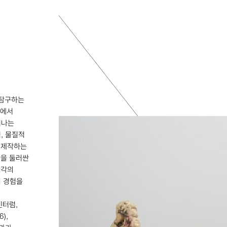
 탐구하는
이에서
러나는
, 물질적
 제작하는
각을 둘러싼
조각의
의 경험을
인터럼,
6
),