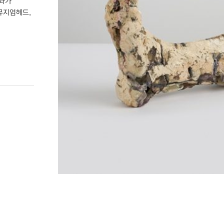
사과가
(뮤지엄헤드,