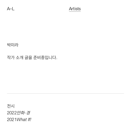
A
–
L
Artists
박미라
작가 소개 글을 준비중입니다.
전시
2022
만화-경
2021
What
If
!