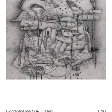
Biography
CV
with
A
-
L
Gallery
ENG