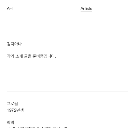
A
–
L
Artists
김지아나
작가 소개 글을 준비중입니다.
프로필
1972
년생
학력