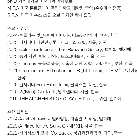
ph
.
D
서울대학교 미술대학 박사수료
M
.
F
.
A
미국 몬트클레어 주립대학교 대학원 졸업 (순수미술 전공)
B
.
F
.
A
. 미국 파슨스 스쿨 오브 디자인 학사 졸업
주요 개인전
2024
«흔들리는 빛_두번째 이야기», 아트뮤지엄 려, 여주, 한국
2023
«김지아나 개인전», 롯데시그니엘 호텔, 서울, 힌국
2022
«
Color
inside
color
»,
Lee
Bauwens
Gallery
, 브뤼셀, 벨기에
2022
«흙의 시간, 빛의 기억», 포스코미술관, 서울, 한국
2022
«
Conatus
-능동적 충동, 지속에 대한 지향», 가나부산, 부산, 한국
2021
«
Creation
and
Extinction
and
Right
There
»,
DDP
오픈큐레이팅,
한국
2020
«김지아나
Solo
Exhibition
», 블랙스톤, 이천, 한국
2020
«人(
Man
):
Contact
», 밤부갤러리, 서울, 한국
2019
«
THE
ALCHEMIST
OF
CLAY
»,
Art
'
loft
, 브뤼셀, 벨기에
주요 단체전
2024
«
A
call
of
travel
», 빌라엉팡, 미술관, 브뤼셀, 벨기에
2023
«
A
Place
for
the
Sun
»,
OKNP
XR
, 서울, 한국
2022
«바이러스의 고백,
Go
-
Back
», 국립과천과학관, 과천, 한국