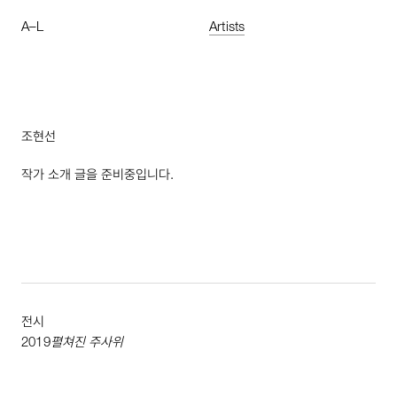
A
–
L
Artists
조현선
작가 소개 글을 준비중입니다.
전시
2019
펼쳐진 주사위