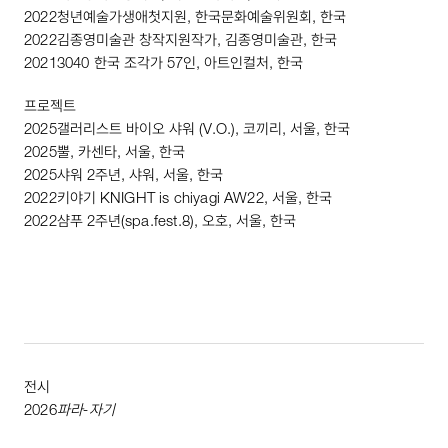
2022
청년예술가생애첫지원, 한국문화예술위원회, 한국
2022
김종영미술관 창작지원작가, 김종영미술관, 한국
2021
3040
한국 조각가
57
인, 아트인컬처, 한국
프로젝트
2025
갤러리스트 바이오 샤워 (
V
.
O
.), 코끼리, 서울, 한국
2025
뿔, 카센타, 서울, 한국
2025
샤워
2
주년, 샤워, 서울, 한국
2022
키야기
KNIGHT
is
chiyagi
AW22
, 서울, 한국
2022
샴푸
2
주년(
spa
.
fest
.
8
), 오호, 서울, 한국
전시
2026
파라-자기