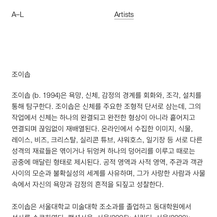
A
–
L
Artists
조이솝
조이솝 (
b
.
1994
)은 욕망, 신체, 감정의 경계를 회화와, 조각, 설치를
통해 탐구한다. 조이솝은 신체를 주요한 조형적 단서로 삼는데, 그의
작업에서 신체는 하나의 완결되고 완전한 형상이 아니라 흩어지고
연결되며 끊임없이 재배열된다. 온라인에서 수집한 이미지, 식물,
레이스, 비즈, 크리스탈, 실리콘 튜브, 샤워호스, 일기장 등 서로 다른
성격의 재료들은 엮이거나 뒤엉켜 하나의 덩어리를 이루고 때로는
공중에 매달린 형태로 제시된다. 공적 영역과 사적 영역, 주관과 객관
사이의 모순과 불확실성의 세계를 사유하며, 그가 사랑한 사람과 사물
속에서 자신의 욕망과 감정의 흔적을 되짚고 성찰한다.
조이솝은 서울대학교 미술대학 조소과를 졸업하고 동대학원에서