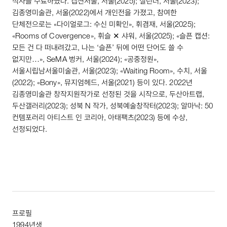
석사를 수료하였다. 캡션서울, 서울(
2025
); 실린더, 서울(
2023
);
김종영미술관, 서울(
2022
)에서 개인전을 가졌고, 참여한
단체전으로는 «다이얼로그: 수신 미확인», 휘겸재, 서울(
2025
);
«
Rooms
of
Covergence
», 휘슬 ✕ 샤워, 서울(
2025
); «슬픈 캡션:
모든 건 다 떠내려갔고, 나는 ‘슬픈’ 뒤에 어떤 단어도 쓸 수
없지만…»,
SeMA
벙커, 서울(
2024
); «공중정원»,
서울시립남서울미술관, 서울(
2023
); «
Waiting
Room
», 수치, 서울
(
2022
); «
Bony
», 뮤지엄헤드, 서울(
2021
) 등이 있다.
2022
년
김종영미술관 창작지원작가로 선정된 것을 시작으로, 두산아트랩,
두산갤러리(
2023
); 성북
N
작가, 성북예술창작터(
2023
); 알마낙:
50
컨템포러리 아티스트 인 코리아, 아태팩츠(
2023
) 등에 수상,
선정되었다.
프로필
1994
년생