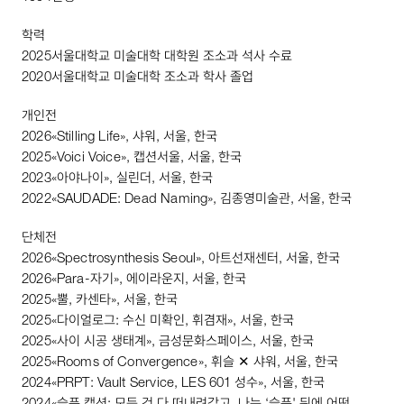
학력
2025
서울대학교 미술대학 대학원 조소과 석사 수료
2020
서울대학교 미술대학 조소과 학사 졸업
개인전
2026
«
Stilling
Life
», 샤워, 서울, 한국
2025
«
Voici
Voice
», 캡션서울, 서울, 한국
2023
«아야나이», 실린더, 서울, 한국
2022
«
SAUDADE
:
Dead
Naming
», 김종영미술관, 서울, 한국
단체전
2026
«
Spectrosynthesis
Seoul
», 아트선재센터, 서울, 한국
2026
«
Para
-자기», 에이라운지, 서울, 한국
2025
«뿔, 카센타», 서울, 한국
2025
«다이얼로그: 수신 미확인, 휘겸재», 서울, 한국
2025
«사이 시공 생태계», 금성문화스페이스, 서울, 한국
2025
«
Rooms
of
Convergence
», 휘슬 ✕ 샤워, 서울, 한국
2024
«
PRPT
:
Vault
Service
,
LES
601
성수», 서울, 한국