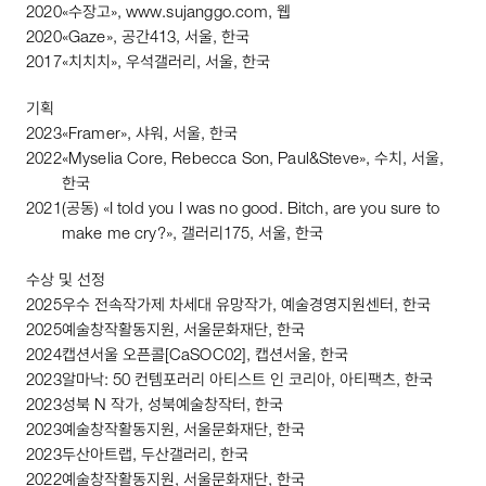
2020
«수장고»,
www
.
sujanggo
.
com
, 웹
2020
«
Gaze
», 공간
413
, 서울, 한국
2017
«치치치», 우석갤러리, 서울, 한국
기획
2023
«
Framer
», 샤워, 서울, 한국
2022
«
Myselia
Core
,
Rebecca
Son
,
Paul
&
Steve
», 수치, 서울,
한국
2021
(공동) «
I
told
you
I
was
no
good
.
Bitch
,
are
you
sure
to
make
me
cry
?», 갤러리
175
, 서울, 한국
수상 및 선정
2025
우수 전속작가제 차세대 유망작가, 예술경영지원센터, 한국
2025
예술창작활동지원, 서울문화재단, 한국
2024
캡션서울 오픈콜[
CaSOC02
], 캡션서울, 한국
2023
알마낙:
50
컨템포러리 아티스트 인 코리아, 아티팩츠, 한국
2023
성북
N
작가, 성북예술창작터, 한국
2023
예술창작활동지원, 서울문화재단, 한국
2023
두산아트랩, 두산갤러리, 한국
2022
예술창작활동지원, 서울문화재단, 한국