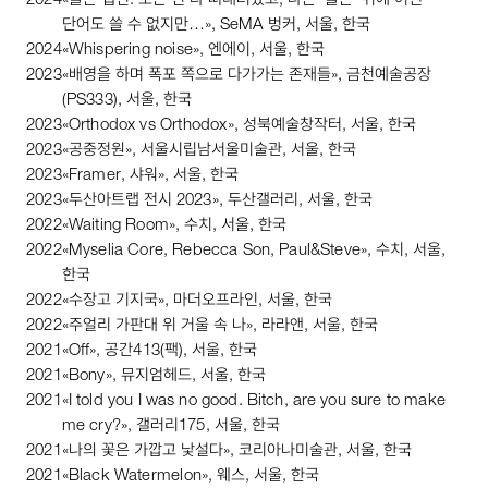
2024
«슬픈 캡션: 모든 건 다 떠내려갔고, 나는 ‘슬픈' 뒤에 어떤
단어도 쓸 수 없지만…»,
SeMA
벙커, 서울, 한국
2024
«
Whispering
noise
», 엔에이, 서울, 한국
2023
«배영을 하며 폭포 쪽으로 다가가는 존재들», 금천예술공장
(
PS333
), 서울, 한국
2023
«
Orthodox
vs
Orthodox
», 성북예술창작터, 서울, 한국
2023
«공중정원», 서울시립남서울미술관, 서울, 한국
2023
«
Framer
, 샤워», 서울, 한국
2023
«두산아트랩 전시
2023
», 두산갤러리, 서울, 한국
2022
«
Waiting
Room
», 수치, 서울, 한국
2022
«
Myselia
Core
,
Rebecca
Son
,
Paul
&
Steve
», 수치, 서울,
한국
2022
«수장고 기지국», 마더오프라인, 서울, 한국
2022
«주얼리 가판대 위 거울 속 나», 라라앤, 서울, 한국
2021
«
Off
», 공간
413
(팩), 서울, 한국
2021
«
Bony
», 뮤지엄헤드, 서울, 한국
2021
«
I
told
you
I
was
no
good
.
Bitch
,
are
you
sure
to
make
me
cry
?», 갤러리
175
, 서울, 한국
2021
«나의 꽃은 가깝고 낯설다», 코리아나미술관, 서울, 한국
2021
«
Black
Watermelon
», 웨스, 서울, 한국