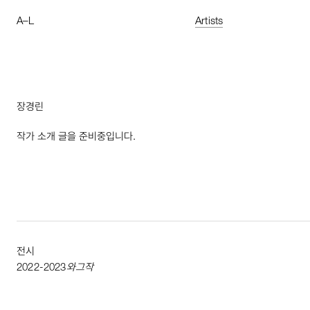
A
–
L
Artists
장경린
작가 소개 글을 준비중입니다.
전시
2022
-
2023
와그작